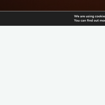
We are using cookies
You can find out mo
Allgemein
Der Ultimative Reiseführe
Für Mallorca, Menorca,
Transportmöglichkeiten,
Restaurants, Die Besten
Strände, Hotels Und Mehr
Günstige Flüge, Hotels,