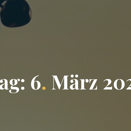
a
g
:
6
.
M
ä
r
z
2
0