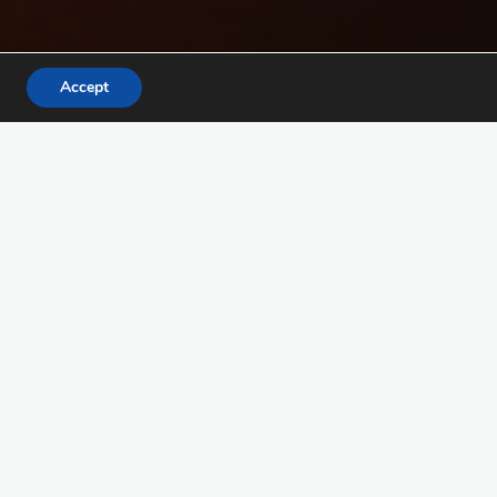
Accept
Suchen
nach:
Suchen
März 2023
M
D
M
D
F
S
S
1
2
3
4
5
6
7
8
9
10
11
12
13
14
15
16
17
18
19