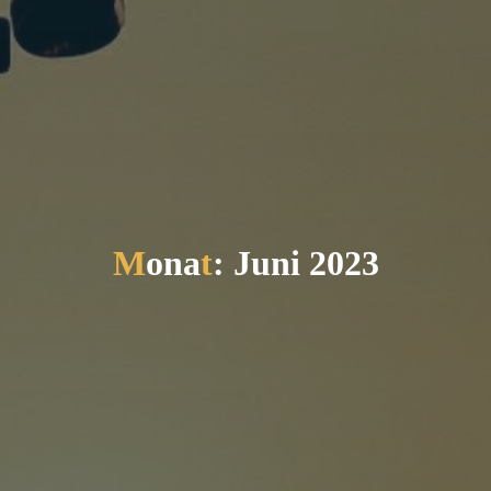
M
o
n
a
t
:
J
u
n
i
2
0
2
3